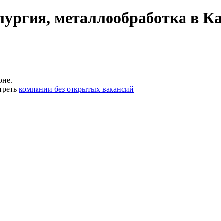
ургия, металлообработка в К
оне.
треть
компании без открытых вакансий