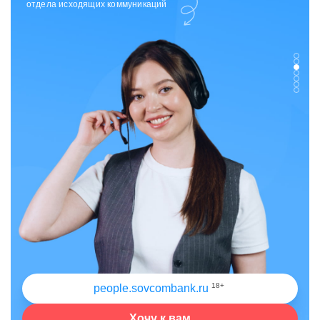
отдела исходящих коммуникаций
18+
people.sovcombank.ru
Хочу к вам