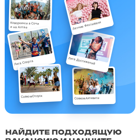
Летние Фестивали
Коворкинги в Сочи
и на Алтае
Лига Достижений
Лига Спорта
СовкомОтпуск
СовкомАктивити