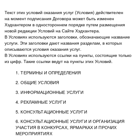
Текст этих условий оказания услуг (Условия) действителен
на момент подписания Договора может быть изменен
Хэдхантером в одностороннем порядке путем размещения
новой редакции Условий на Сайте Хэдхантера.
В Условиях используются заголовки, обозначающие название
услуги. Эти заголовки дают названия разделам, в которых
описываются условия оказания услуг.
В Условиях используются ссылки на пункты, состоящие только
из цифр. Такие ссылки ведут на пункты этих Условий.
1. ТЕРМИНЫ И ОПРЕДЕЛЕНИЯ
2. ОБЩИЕ УСЛОВИЯ
3. ИНФОРМАЦИОННЫЕ УСЛУГИ
1.1. Хэдхантер, или
Хэдхантер, ООО
4. РЕКЛАМНЫЕ УСЛУГИ
HeadHunter, или
«Хэдхантер», ИНН
2.1. Типы и статусы регистрации
5. КОНСУЛЬТАЦИОННЫЕ УСЛУГИ
Исполнитель
7718620740, адрес:
Типы регистрации
3.1. Предоставление доступа к базе данных
2.2. Активация услуг
6. КОНСУЛЬТАЦИОННЫЕ УСЛУГИ И ОРГАНИЗАЦИЯ
125047, г. Москва,
резюме с предложениями Соискателей
Описание и активация
УЧАСТИЯ В КОНКУРСАХ, ЯРМАРКАХ И ПРОЧИХ
2.1.1. Заказчику может быть присвоен один
4.0. Общие условия оказания рекламных услуг
внутригородская
о трудоустройстве с возможностью просмотра
МЕРОПРИЯТИЯХ
из Типов регистраций.
территория
4.0.1. Хэдхантер оказывает Заказчику услугу