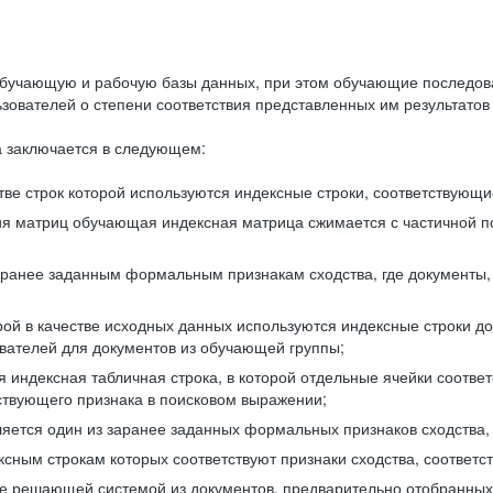
бучающую и рабочую базы данных, при этом обучающие последов
ователей о степени соответствия представленных им результатов 
 заключается в следующем:
ве строк которой используются индексные строки, соответствующ
ия матриц обучающая индексная матрица сжимается с частичной п
аранее заданным формальным признакам сходства, где документы,
ой в качестве исходных данных используются индексные строки д
ователей для документов из обучающей группы;
индексная табличная строка, в которой отдельные ячейки соответ
тствующего признака в поисковом выражении;
ляется один из заранее заданных формальных признаков сходства
ксным строкам которых соответствуют признаки сходства, соотве
е решающей системой из документов, предварительно отобранных 