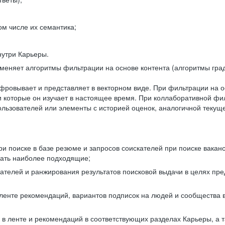
ом числе их семантика;
нутри Карьеры.
еняет алгоритмы фильтрации на основе контента (алгоритмы град
фровывает и представляет в векторном виде. При фильтрации на о
ли которые он изучает в настоящее время. При коллаборативной ф
льзователей или элементы с историей оценок, аналогичной текущ
и поиске в базе резюме и запросов соискателей при поиске вакан
рать наиболее подходящие;
одателей и ранжирования результатов поисковой выдачи в целях п
 ленте рекомендаций, вариантов подписок на людей и сообщества 
 в ленте и рекомендаций в соответствующих разделах Карьеры, а