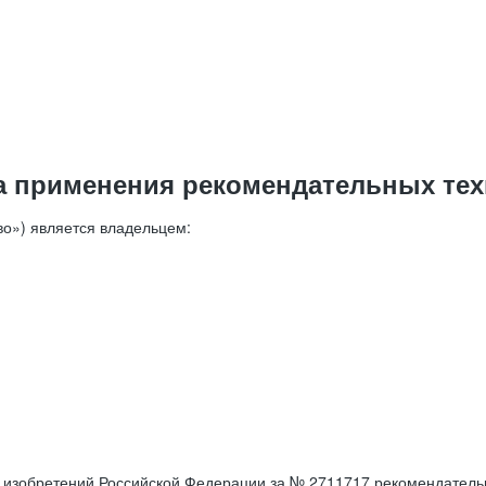
а применения рекомендательных тех
о») является владельцем:
е изобретений Российской Федерации за № 2711717 рекомендатель