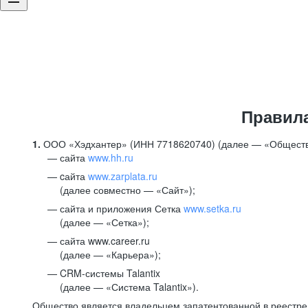
Правил
1.
ООО «Хэдхантер» (ИНН 7718620740) (далее — «Обществ
сайта
www.hh.ru
cайта
www.zarplata.ru
(далее совместно — «Сайт»);
сайта и приложения Сетка
www.setka.ru
(далее — «Сетка»);
сайта www.career.ru
(далее — «Карьера»);
CRM-системы Talantix
(далее — «Система Talantix»).
Общество является владельцем запатентованной в реестр