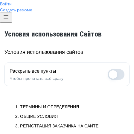
Войти
Создать резюме
Условия использования Сайтов
Условия использования сайтов
Раскрыть все пункты
Чтобы прочитать всё сразу
1. ТЕРМИНЫ И ОПРЕДЕЛЕНИЯ
2. ОБЩИЕ УСЛОВИЯ
1.1. Хэдхантер
исполнитель, юридическое
лицо ООО «Хэдхантер», ИНН
Условия определяют отношения между Заказчиками,
3. РЕГИСТРАЦИЯ ЗАКАЗЧИКА НА САЙТЕ
7718620740, адрес: 125047,
Пользователями и Хэдхантер.